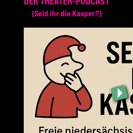
DER THEATER-PODCAST
Seid ihr die Kasper?