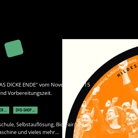
"DAS DICKE ENDE" vom November 2015
nd Vorbereitungszeit.
R ...
DVD-SHOP ...
chule, Selbstauflösung, Bio/Fair/Vegan,
schine und vieles mehr...