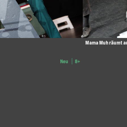
Mama Muh räumt a
Neu
8+