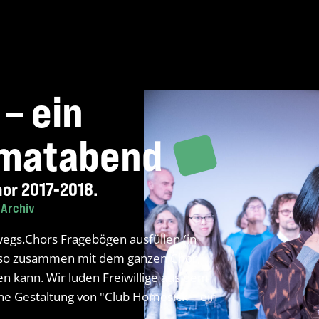
– ein
imatabend
or 2017-2018.
Archiv
wegs.Chors Fragebögen ausfüllen (in
n so zusammen mit dem ganzen Chor,
n kann. Wir luden Freiwillige aus dem
e Gestaltung von "Club Homesick – ein