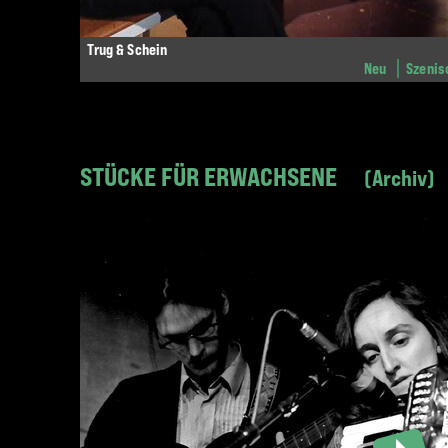
Trug & Schein
Neu
Szenis
STÜCKE FÜR ERWACHSENE
Archiv