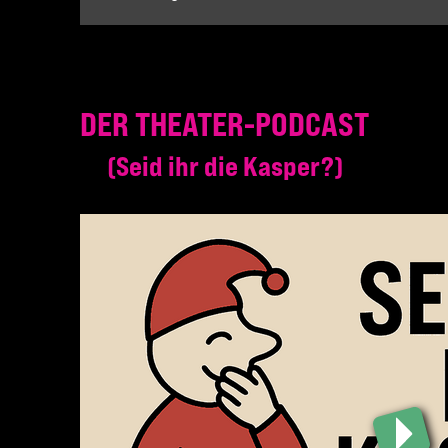
DER THEATER-PODCAST
Seid ihr die Kasper?