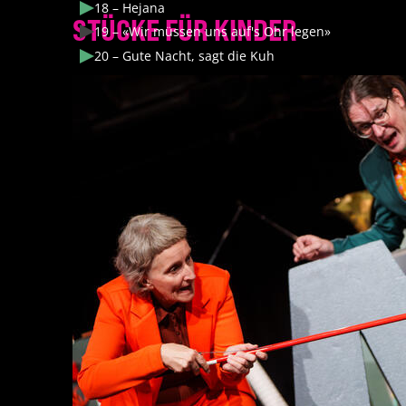
18 – Hejana
STÜCKE FÜR KINDER
19 – «Wir müssen uns auf's Ohr legen»
20 – Gute Nacht, sagt die Kuh