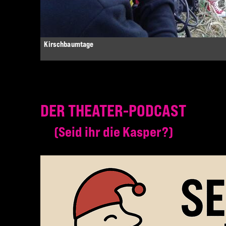
Kirschbaumtage
DER THEATER-PODCAST
Seid ihr die Kasper?