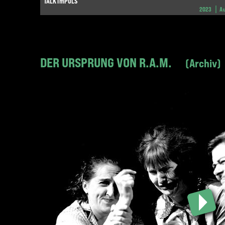
TALK imPULS
2023
A
DER URSPRUNG VON R.A.M.
Archiv