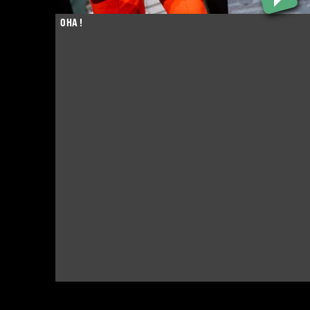
OHA !