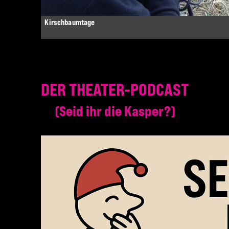
Kirschbaumtage
DER THEATER-PODCAST
Seid ihr die Kasper?