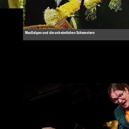
Spielerteam sind selbst erst 8 Jahre alt.«
Hildesheimer Allgemeine Zeitung 2003
MacGalgen und die unheimlichen Schwestern
STÜCKE FÜR KINDER