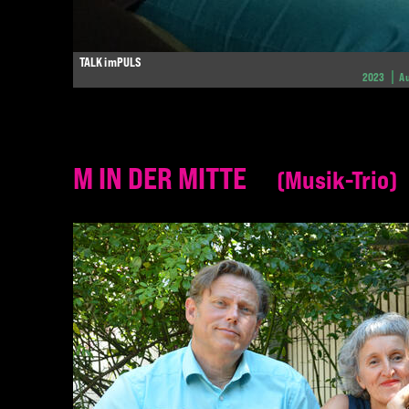
TALK imPULS
2023
A
M IN DER MITTE
Musik-Trio