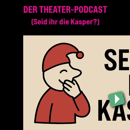
DER THEATER-PODCAST
Seid ihr die Kasper?