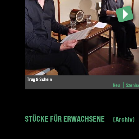
Trug & Schein
Neu
Szenis
STÜCKE FÜR ERWACHSENE
Archiv