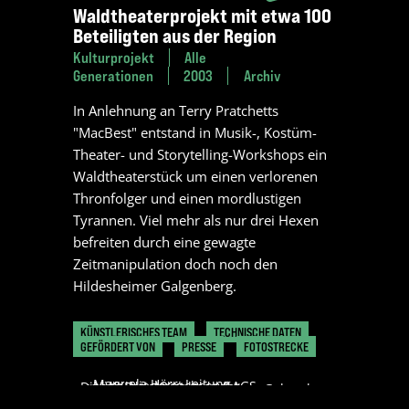
Waldtheaterprojekt mit etwa 100
Beteiligten aus der Region
Kulturprojekt
Alle
Generationen
2003
Archiv
In Anlehnung an Terry Pratchetts
"MacBest" entstand in Musik-, Kostüm-
Theater- und Storytelling-Workshops ein
Waldtheaterstück um einen verlorenen
Thronfolger und einen mordlustigen
Tyrannen. Viel mehr als nur drei Hexen
befreiten durch eine gewagte
Zeitmanipulation doch noch den
Hildesheimer Galgenberg.
KÜNSTLERISCHES TEAM
TECHNISCHE DATEN
GEFÖRDERT VON
PRESSE
FOTOSTRECKE
Manuela Hörr: Leitung
MWK Niedersachsen/LAGS
Dieses Projekt ist beendet.
»Kopf hoch, heißt es auf dem Galgenberg.
Theaterworkshop und Chor, Regie
Nein, nicht um Mut zu machen, sondern